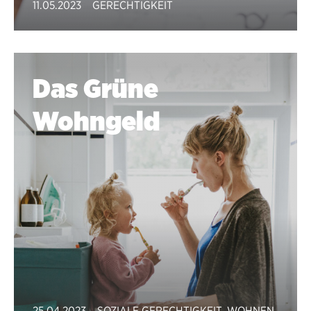
11.05.2023
GERECHTIGKEIT
Das Grüne
Wohngeld
25.04.2023
SOZIALE GERECHTIGKEIT
,
WOHNEN