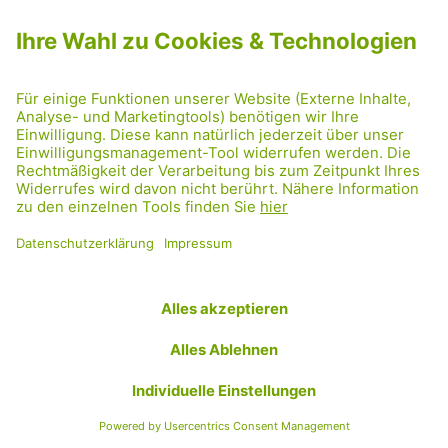
Abriss-Spekulation
stoppen
07.07.2022
SOZIALE GERECHTIGKEIT
,
WOHNEN