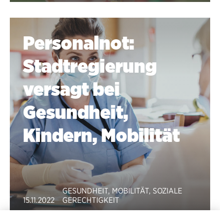
Personalnot:
Stadtregierung
versagt bei
Gesundheit,
Kindern, Mobilität
GESUNDHEIT
,
MOBILITÄT
,
SOZIALE
15.11.2022
GERECHTIGKEIT