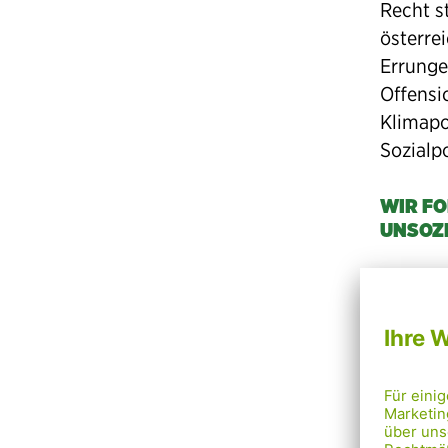
Recht s
österrei
Errunge
Offensi
Klimapo
Sozialpo
WIR FO
UNSOZ
Und wir
Mindest
Transpa
der Ziv
Aktione
Donners