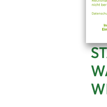
Tagesor
Möglich
ein ord
DI
S
W
W