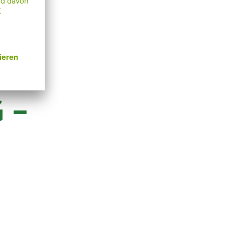
die
en und
 –