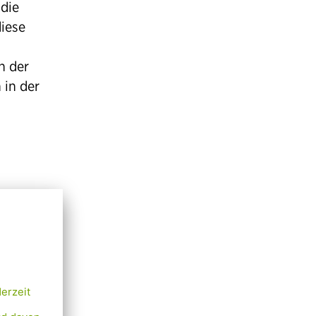
 die
diese
n der
 in der
wird.
nahmen
ch-
ss am