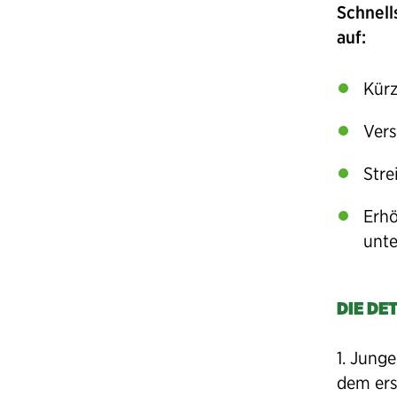
Schnell
auf:
Kürz
Vers
Stre
Erhö
unte
DIE DE
1. Jung
dem ers