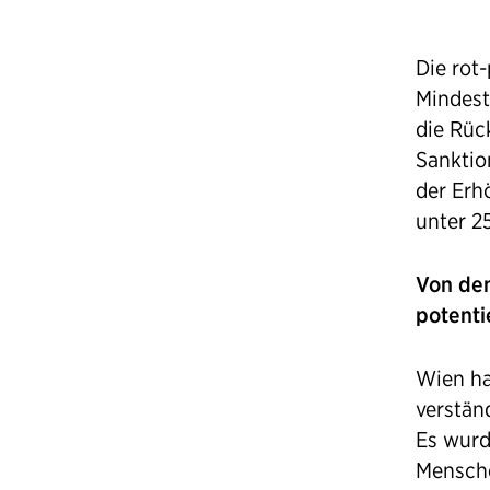
Die rot
Mindest
die Rüc
Sanktio
der Erh
unter 25
Von den
potentie
Wien ha
verstän
Es wurd
Mensche