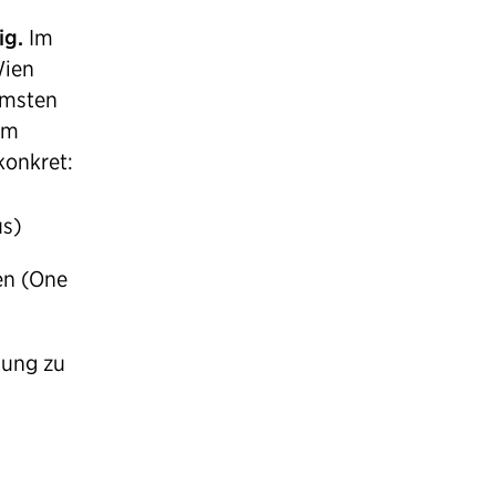
ig.
Im
Wien
rmsten
em
konkret:
us)
en (One
gung zu