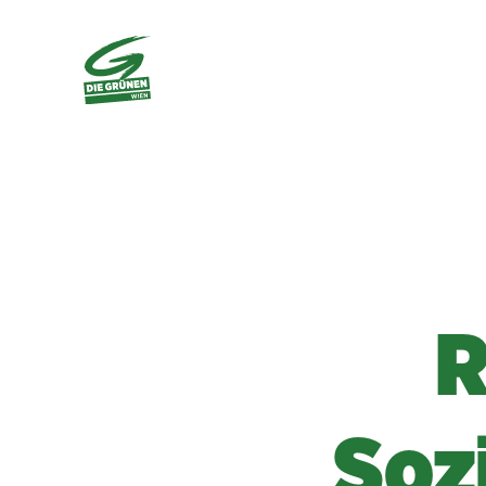
R
Soz