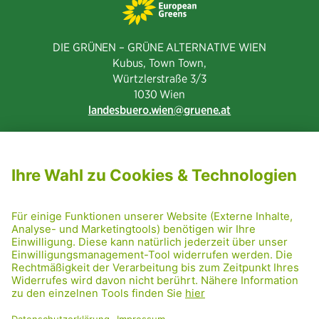
DIE GRÜNEN – GRÜNE ALTERNATIVE WIEN
Kubus, Town Town,
Würtzlerstraße 3/3​
1030 Wien
landesbuero.wien
gruene.at
NEWSLETTER ABONNIEREN
MITGLIED WERDEN
CODE OF CONDUCT
PRESSE
GRÜNE RADRETTUNG
FRIDAY NIGHTSKATING
NETIQUETTE
DATENSCHUTZ