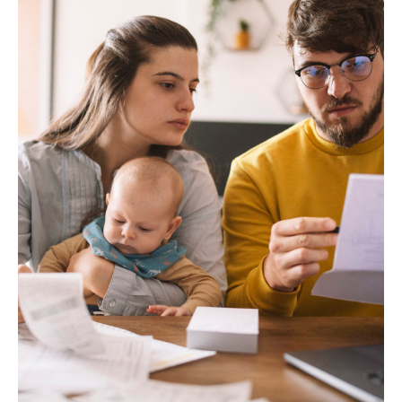
Mietpreisbremse
scheiterte
an
der
Blockadehaltung
der
ÖVP