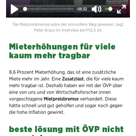
-06:32
Play
Mute
Enter
Die Mietpreisbremse wäre der sinnvollere Weg gewesen, sagt
fullsc
Peter Kraus im Interview bei PULS 24.
Mieterhöhungen für viele
kaum mehr tragbar
8,6 Prozent Mieterhöhung, das ist eine zusätzliche
Miete mehr im Jahr. Eine
Zusatzlast
, die für viele kaum
mehr tragbar ist. Deshalb haben wir mit der ÖVP über
eine von uns und von Wirtschaftsforscher:innen
vorgeschlagene
Mietpreisbremse
verhandelt. Diese
hätte schnell und gut geholfen und sogar noch gegen
die hohe Inflation gewirkt.
beste lösung mit ÖVP nicht