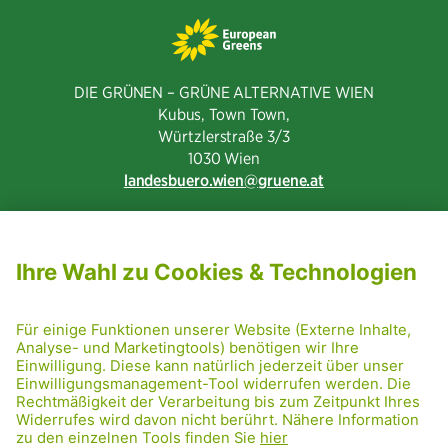
DIE GRÜNEN – GRÜNE ALTERNATIVE WIEN
Kubus, Town Town,
Würtzlerstraße 3/3​
1030 Wien
landesbuero.wien
gruene.at
NEWSLETTER ABONNIEREN
MITGLIED WERDEN
CODE OF CONDUCT
PRESSE
GRÜNE RADRETTUNG
FRIDAY NIGHTSKATING
NETIQUETTE