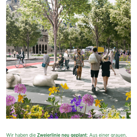
Jahrhundertchance
nützen
Wir haben die
Zweierlinie neu geplant
: Aus einer grauen,