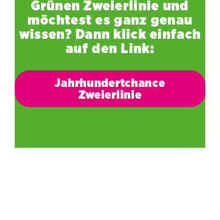
Grünen Zweierlinie und
möchtest es ganz genau
wissen? Dann klick einfach
auf den Link:
Jahrhundertchance
Zweierlinie