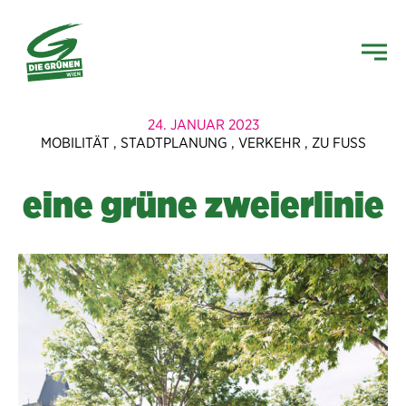
24. JANUAR 2023
MOBILITÄT
,
STADTPLANUNG
,
VERKEHR
,
ZU FUSS
eine grüne zweierlinie