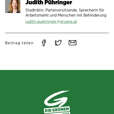
Judith Pühringer
Stadträtin, Parteivorsitzende, Sprecherin für
Arbeitsmarkt und Menschen mit Behinderung
judith.puehringer@gruene.at
Auf
Auf
Per
Beitrag teilen
Facebook
Twitter
E-
teilen
teilen
Mail
teilen