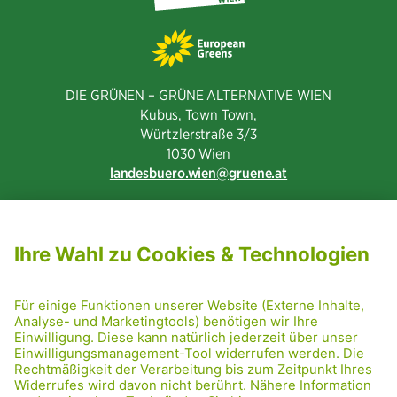
DIE GRÜNEN – GRÜNE ALTERNATIVE WIEN
Kubus, Town Town,
Würtzlerstraße 3/3​
1030 Wien
landesbuero.wien
gruene.at
NEWSLETTER ABONNIEREN
MITGLIED WERDEN
CODE OF CONDUCT
PRESSE
GRÜNE RADRETTUNG
FRIDAY NIGHTSKATING
NETIQUETTE