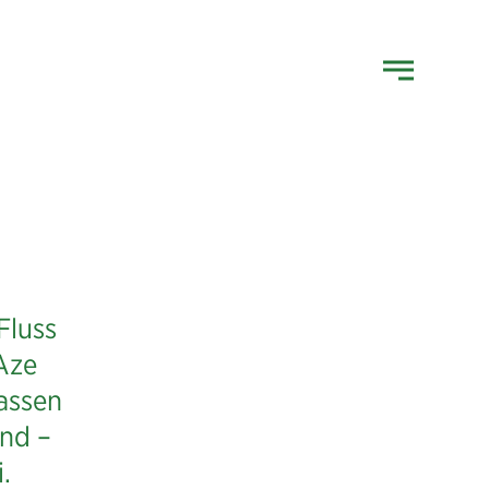
Fluss
Aze
assen
ond –
i.