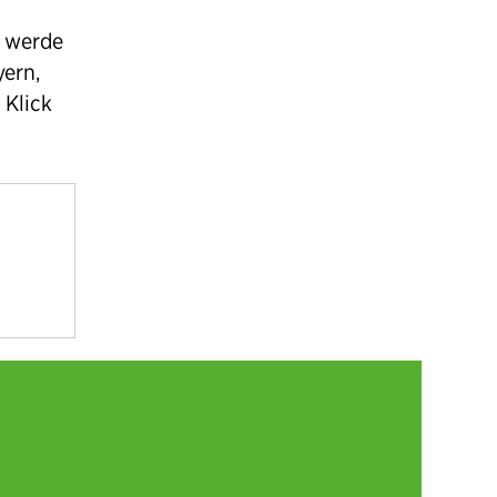
n werde
yern,
 Klick