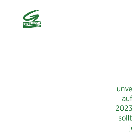
unve
au
2023
soll
j