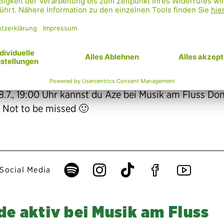
Aze – Sweet Talk/Sidewalk [Official Music Video]
 Coverversion des Roxy Music-Klassikers „More Than 
ze Anfang des Jahres ihren letzten Streich geliefert,
 nicht nur bei FM4 auf Powerplay läuft.
8.7., 19:00 Uhr kannst du Aze bei Musik am Fluss Do
. Not to be missed 🙂
Spotify
Instagram
Tiktok
Faceboo
Yout
Social Media
e aktiv bei Musik am Fluss