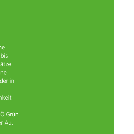
he
 bis
lätze
hne
der in
hkeit
PÖ Grün
r Au.