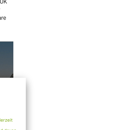
 UK
r
are
Enter