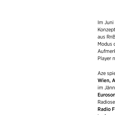
Im Juni
Konzept
aus RnB
Modus d
Aufmerk
Player n
Aze spi
Wien, A
im Jänn
Euroson
Radiose
Radio F