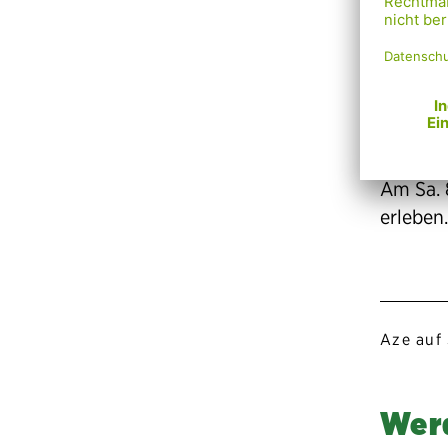
Mit der
haben A
seither
Am Sa. 
erleben
Aze auf 
Werd