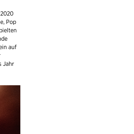
t 2020
e, Pop
pielten
nde
ein auf
r
s Jahr