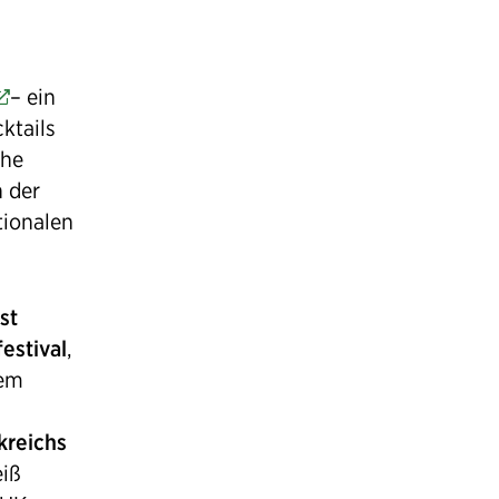
– ein
ktails
ohe
n der
tionalen
st
estival
,
dem
kreichs
eiß