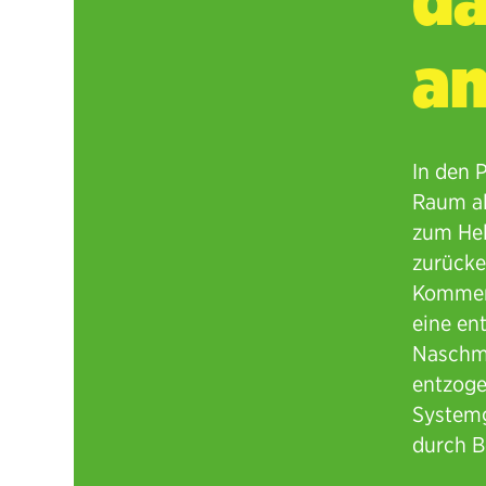
am
In den 
Raum al
zum Hel
zurücke
Kommerz
eine en
Naschma
entzoge
Systemg
durch B