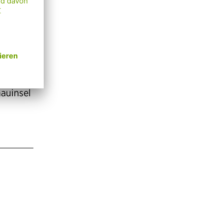
fullscreen
This“
 der
nauinsel
k
ube