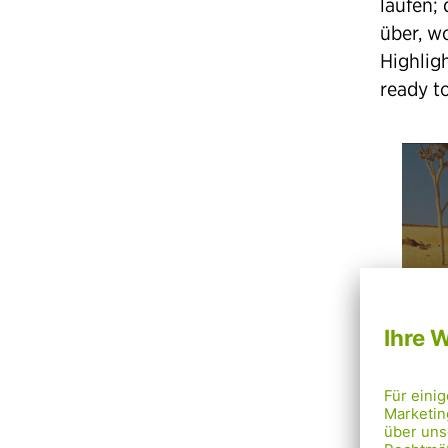
laufen;
über, w
Highlig
ready t
P