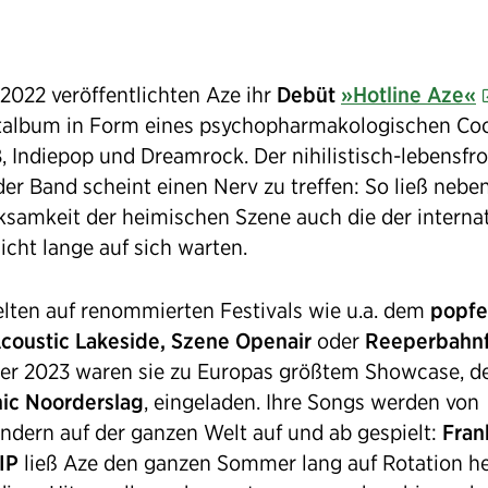
 2022 veröffentlichten Aze ihr
Debüt
»Hotline Aze«
album in Form eines psychopharmakologischen Coc
, Indiepop und Dreamrock. Der nihilistisch-lebensfr
er Band scheint einen Nerv zu treffen: So ließ nebe
samkeit der heimischen Szene auch die der interna
icht lange auf sich warten.
elten auf renommierten Festivals wie u.a. dem
popfe
coustic Lakeside, Szene Openair
oder
Reeperbahnf
er 2023 waren sie zu Europas größtem Showcase, 
ic Noorderslag
, eingeladen. Ihre Songs werden von
ndern auf der ganzen Welt auf und ab gespielt:
Fran
IP
ließ Aze den ganzen Sommer lang auf Rotation h