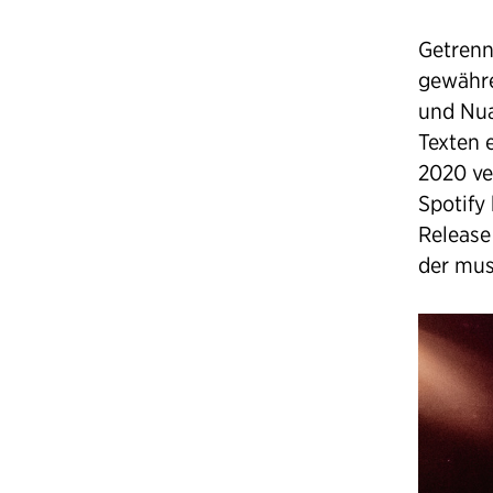
Getrenn
gewähre
und Nua
Texten e
2020 ver
Spotify 
Release
der mus