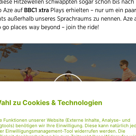
 diese Hitzewellen schwappten sogar schon bis nach
o Aze auf
BBC1 xtra
Plays erhielten – nur um ein paa
hts außerhalb unseres Sprachraums zu nennen. Aze 
o go places way beyond – join the ride!
Play
-04:09
lay
Mute