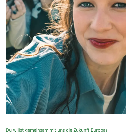
Mit
Lena
für
Europa
Du willst gemeinsam mit uns die Zukunft Europas