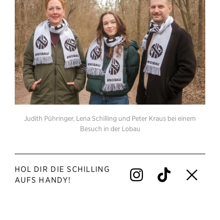
Judith Pühringer, Lena Schilling und Peter Kraus bei einem
Besuch in der Lobau
HOL DIR DIE SCHILLING
Instagram
Tiktok
Tim
AUFS HANDY!
big