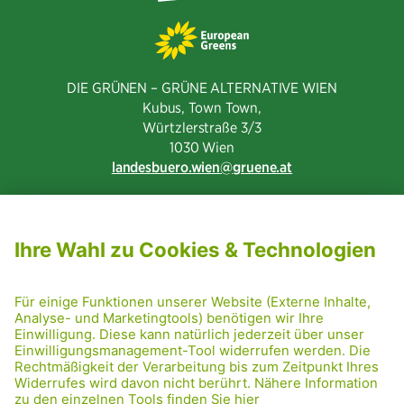
DIE GRÜNEN – GRÜNE ALTERNATIVE WIEN
Kubus, Town Town,
Würtzlerstraße 3/3​
1030 Wien
landesbuero.wien
gruene.at
NEWSLETTER ABONNIEREN
MITGLIED WERDEN
CODE OF CONDUCT
PRESSE
GRÜNE RADRETTUNG
FRIDAY NIGHTSKATING
NETIQUETTE