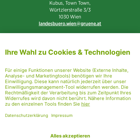
Kubus, Town Town,
Würtzlerstraße 3/3​
1030 Wien
landesbuero.wien
gruene.at
NEWSLETTER ABONNIEREN
MITGLIED WERDEN
CODE OF CONDUCT
PRESSE
GRÜNE RADRETTUNG
FRIDAY NIGHTSKATING
NETIQUETTE
DATENSCHUTZ
IMPRESSUM
TRANSPARENZ