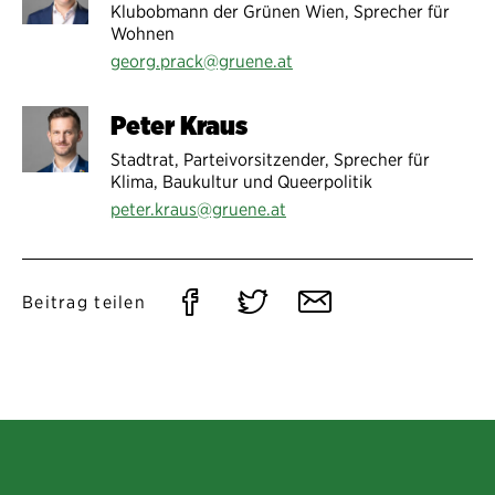
Klubobmann der Grünen Wien, Sprecher für
Wohnen
georg.prack@gruene.at
Peter Kraus
Stadtrat, Parteivorsitzender, Sprecher für
Klima, Baukultur und Queerpolitik
peter.kraus@gruene.at
Auf
Auf
Per
Beitrag teilen
Facebook
Twitter
E-
teilen
teilen
Mail
teilen