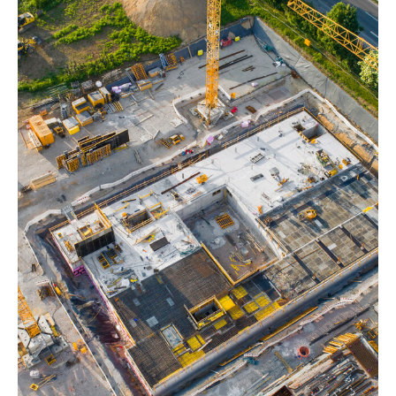
Warum
wir
der
Bauordnungsnovelle
zustimmen