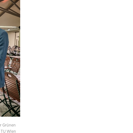
er Grünen
, TU WIen