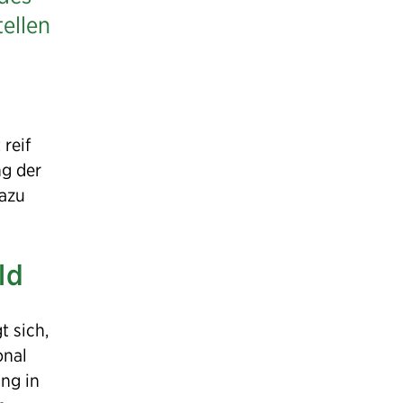
ße
ellen
 reif
ng der
dazu
ld
t sich,
onal
ng in