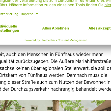
 die „Mahü“ geht, meint damit den Abschnitt zwisc
nhof und 2er-Linie. Währenddessen ist die äußere
lfer Straße stadtplanerisch am Stand der 80er Jahre:
er Autoverkehr, extrem unsichere Fahrradstreifen in 
-Zone, schlecht erreichbare Inselhaltestellen, schwie
ren, fehlende Aufenthaltsflächen, wenig Bäume.
Zeit, auch den Menschen in Fünfhaus wieder mehr
ualität zurückzugeben. Die Äußere Mariahilferstraße
sachse keinen überregionalen Stellenwert, sie soll d
Ortskern von Fünfhaus werden. Demnach muss die
ung dieser Straße auch zum Nutzen der Bewohner:i
d der Durchzugsverkehr nachrangig behandelt werde