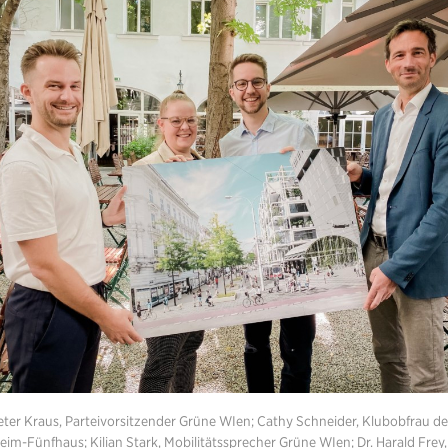
ter Kraus, Parteivorsitzender Grüne WIen; Cathy Schneider, Klubobfrau d
eim-Fünfhaus; Kilian Stark, Mobilitätssprecher Grüne WIen; Dr. Harald Frey