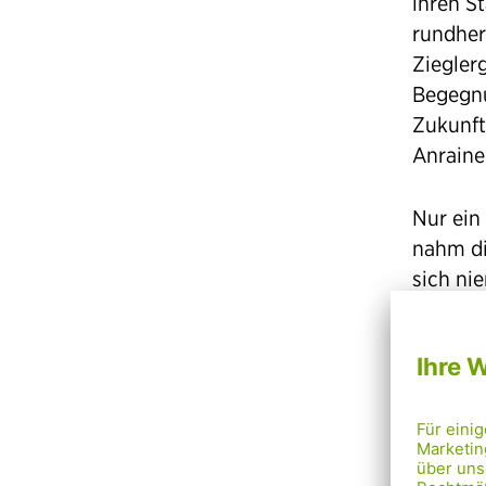
ihren S
rundher
Ziegler
Begegnu
Zukunft
Anrainer
Nur ein
nahm di
sich ni
Autokol
ist zur
Lebe
Mari