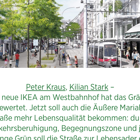
qualität
Peter Kraus
,
Kilian Stark
–
 neue IKEA am Westbahnhof hat das Grä
e
ewertet. Jetzt soll auch die Äußere Mariah
raße mehr Lebensqualität bekommen: du
kehrs­beruhigung, Begegnungszone und 
ge Grün soll die Straße zur Lebensader