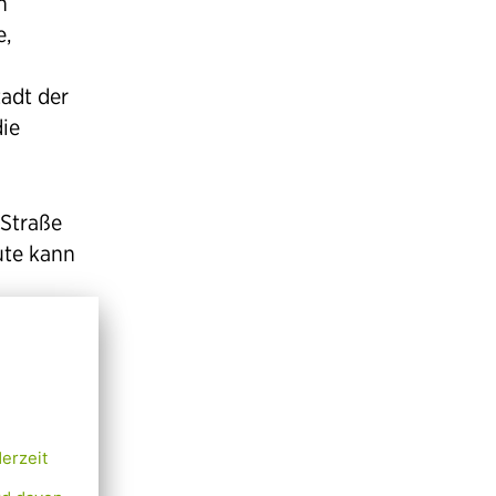
n
e,
adt der
die
 Straße
ute kann
ie Mahü