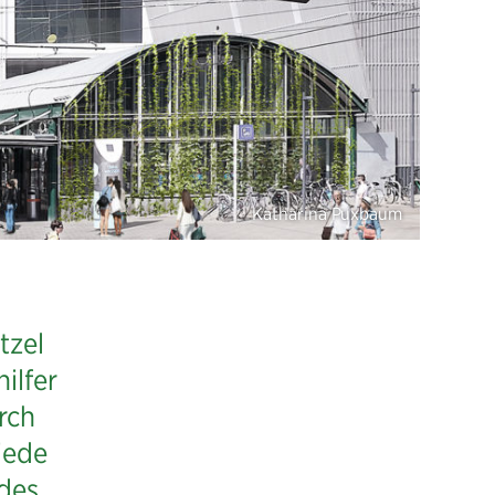
tzel
ilfer
rch
jede
 des