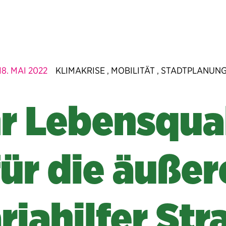
18. MAI 2022
KLIMAKRISE
MOBILITÄT
STADTPLANUN
,
,
r Lebensqual
für die äußer
riahilfer Str