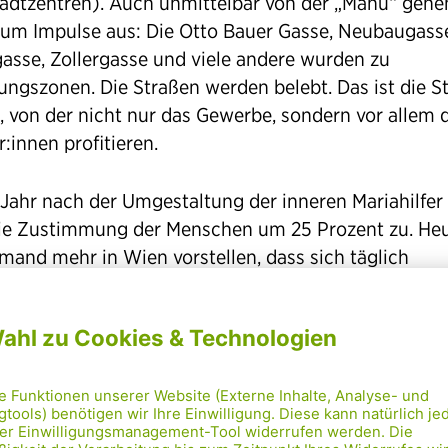
tadtzentren). Auch unmittelbar von der „Mahü“ gehe
um Impulse aus: Die Otto Bauer Gasse, Neubaugass
gasse, Zollergasse und viele andere wurden zu
ngszonen. Die Straßen werden belebt. Das ist die St
, von der nicht nur das Gewerbe, sondern vor allem 
:innen profitieren.
 Jahr nach der Umgestaltung der inneren Mariahilfer
e Zustimmung der Menschen um 25 Prozent zu. He
emand mehr in Wien vorstellen, dass sich täglich
onnen durch die innere Mariahilfer Straße stauen. D
 lokalen und zur Wiener Identität geworden.
nsqualität in die äußere
ahilfer Straße