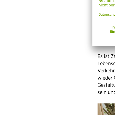
Wer auf
Westbah
Mariahi
Schnell
Dooring
überque
Es ist 
Lebensq
Verkehr
wieder 
Gestalt
sein un