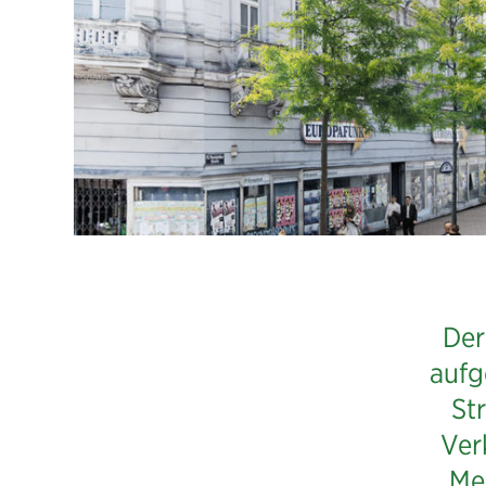
Lebens
für
die
Der
Äußer
aufg
St
Ver
Men