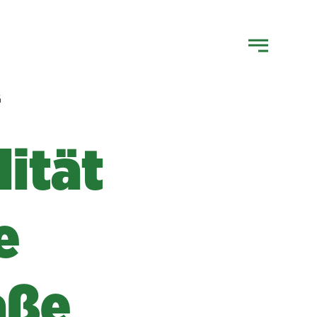
G
ität
e
aße