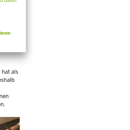
hen
der
rig zu
 hat als
eshalb
nnen
n.