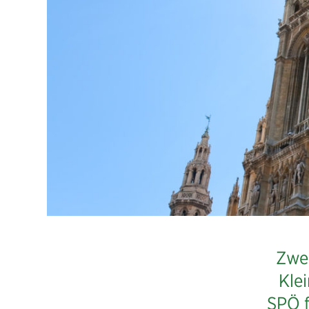
SPÖ-
Kleing
19
Frage
Zwei
Kle
SPÖ f