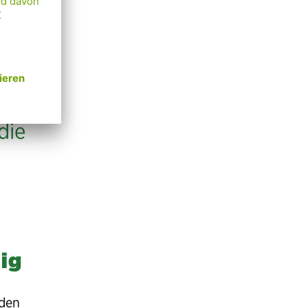
ht
n der
ion
die
ig
 den