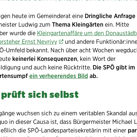
ngen heute im Gemeinderat eine
Dringliche Anfrage
rmeister
meister Ludwig zum
Thema Kleingärten
ein. Mitte
ber wurde die
Kleingartenaffäre um den Donaustädt
orsteher Ernst Nevrivy
und andere Funktionär:inn
g
Ö-Umfeld bekannt. Nach über acht Wochen wegduck
heute
keinerlei Konsequenzen
, kein Wort der
ldigung und auch keine Rücktritte.
Die SPÖ gibt im
artensumpf
ein verheerendes Bild
ab.
prüft sich selbst
gänge wuchsen sich zu einem veritablen Skandal aus
quo in dieser Causa ist, dass Bürgermeister Michael
ießlich die SPÖ-Landesparteisekretärin mit einer
par