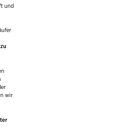
ft und
äufer
 zu
en
n
der
n wir
ter