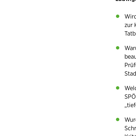
Wird
zur 
Tatb
Waru
beau
Prüf
Stad
Welc
SPÖ-
„tie
Wurd
Schr