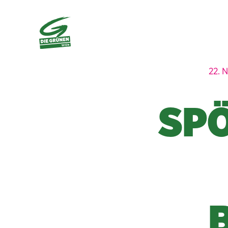
22.
SPÖ