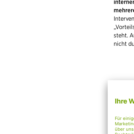
interne
mehrere
Interve
„Vortei
steht. 
nicht d