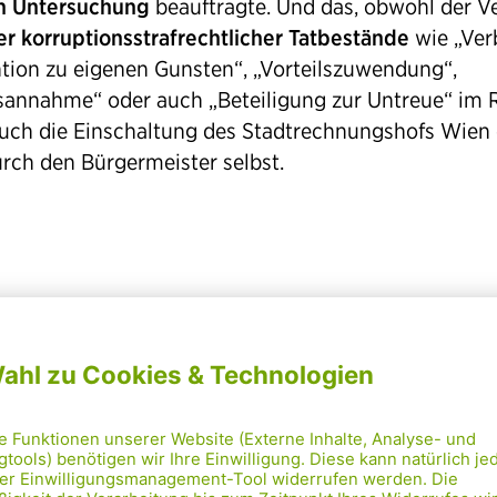
n Untersuchung
beauftragte. Und das, obwohl der V
r korruptionsstrafrechtlicher Tatbestände
wie „Ver
ntion zu eigenen Gunsten“, „Vorteilszuwendung“,
lsannahme“ oder auch „Beteiligung zur Untreue“ im
Auch die Einschaltung des Stadtrechnungshofs Wien 
urch den Bürgermeister selbst.
„Bei der Prüfung durc
SPÖ selbst kam weni
überraschend nichts
heraus, Konsequenze