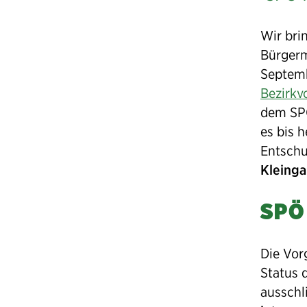
an
Wir bri
Bürge
Bürger
Septem
Bezirkv
Ludwi
dem SP
es bis 
Entschu
Kleing
SPÖ 
Die Vor
Status 
ausschl