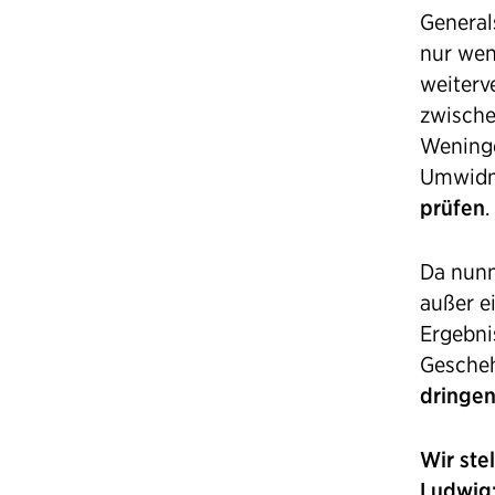
General
nur wen
weiterv
zwische
Weninge
Umwidmu
prüfen
.
Da nunm
außer e
Ergebni
Gescheh
dringen
Wir ste
Ludwig