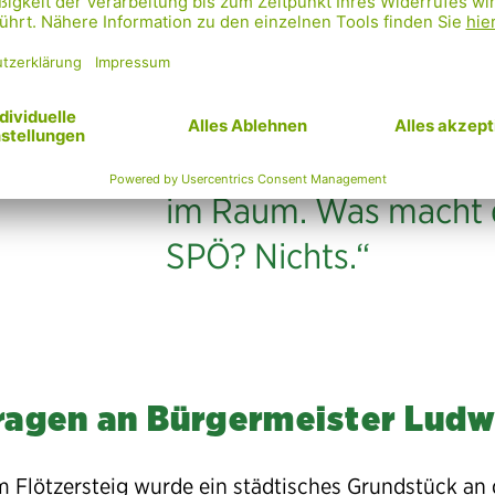
llensohn
es Null. Die SPÖ spric
abgeordneter,
für Soziales,
sich selbst frei. Im Fall
e und
uption
Nevrivy steht immerhi
Verdacht der Korrupt
im Raum. Was macht 
SPÖ? Nichts.“
ragen an Bürgermeister Ludw
 Flötzersteig wurde ein städtisches Grundstück an