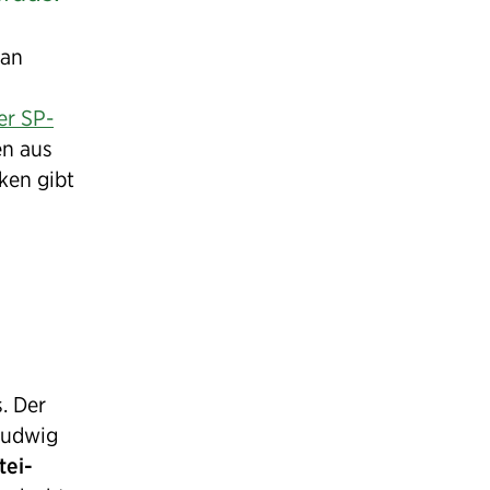
an
er SP-
en aus
en gibt
. Der
 Ludwig
tei-