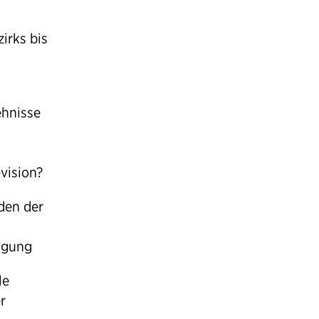
irks bis
ehnisse
vision?
den der
fügung
le
r