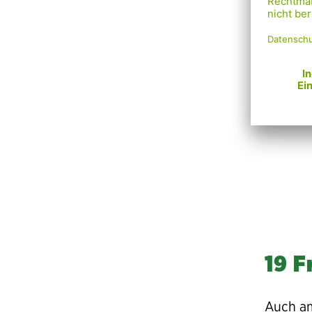
David E
Landtags
Sprecher 
Kontroll
Antikorr
19 F
Auch am