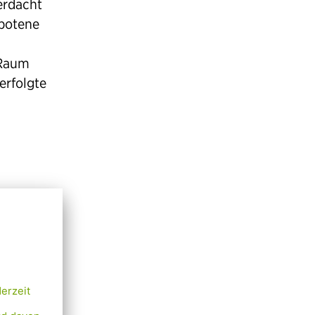
erdacht
botene
 Raum
erfolgte
h die
g
n gab