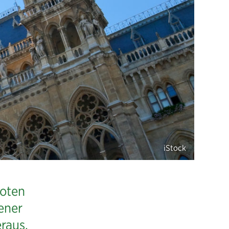
roten
ener
eraus.