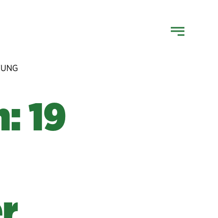
FUNG
: 19
r