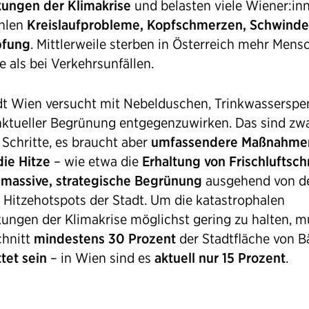
ungen der Klimakrise
und belasten viele Wiener:in
ählen
Kreislaufprobleme, Kopfschmerzen, Schwinde
pfung
. Mittlerweile sterben in Österreich mehr Mens
e als bei Verkehrsunfällen.
dt Wien versucht mit Nebelduschen, Trinkwasserspe
ktueller Begrünung entgegenzuwirken. Das sind zw
 Schritte, es braucht aber
umfassendere Maßnahme
ie Hitze
– wie etwa die
Erhaltung von Frischluftsc
e
massive, strategische Begrünung
ausgehend von d
 Hitzehotspots der Stadt. Um die katastrophalen
ungen der Klimakrise möglichst gering zu halten, m
chnitt
mindestens 30 Prozent
der Stadtfläche von 
tet sein
– in Wien sind es
aktuell nur 15 Prozent
.