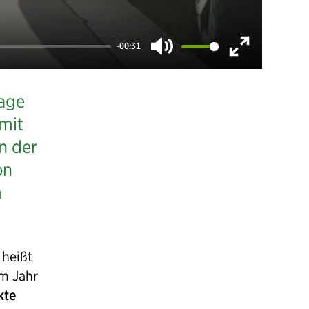
-00:31
Mute
Enter
fullscreen
sage
mit
n der
on
m
 heißt
Im Jahr
kte