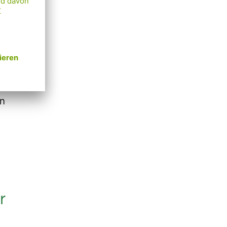
 dazu
kommen
on
r