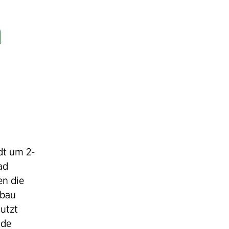
n
dt um 2-
ad
en die
mbau
utzt
nde