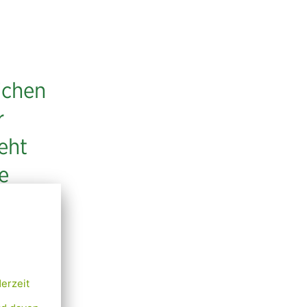
ichen
r
ieht
e
h die