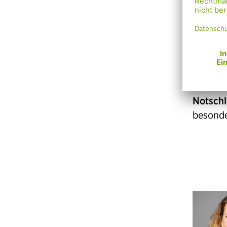
Für jene
zählen
– brauc
Notschl
besonde