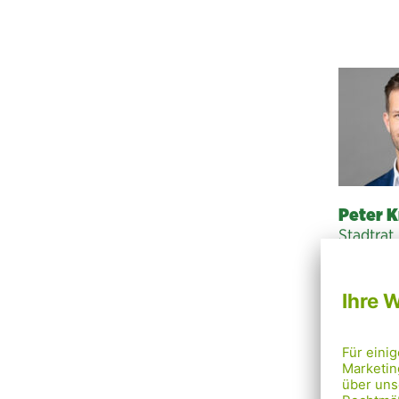
Peter K
Stadtrat,
Parteivor
Sprecher
Klima, B
und Quee