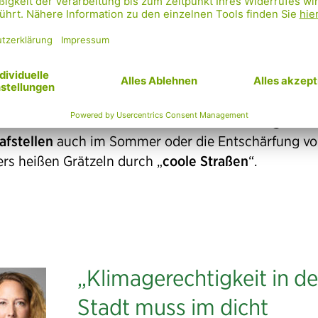
, die von der Hitze besonders stark betroffen sind –
Obdachlose
und auch
Menschen mit geringen Ein
ht es
Sofortmaßnahmen
wie etwa die
Öffnung der
afstellen
auch im Sommer oder die Entschärfung v
rs heißen Grätzeln durch „
coole Straßen
“.
„Klimagerechtigkeit in de
Stadt muss im dicht