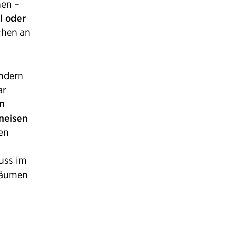
nen –
l oder
chen an
ndern
ar
n
hneisen
en
uss im
Bäumen