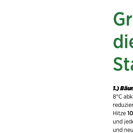
Gr
di
St
1.) Bäu
8°C abk
reduzie
Hitze
1
und jed
und neu