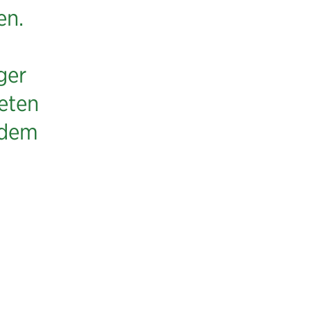
en.
ger
eten
 dem