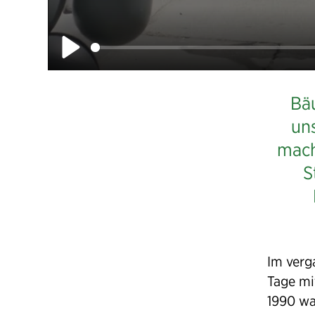
Play
Bäu
un
mach
S
Im ver
Tage m
1990 wa