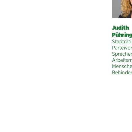
Judith
Pührin
Stadträti
Parteivo
Sprecher
Arbeitsm
Mensche
Behinde