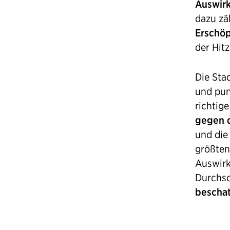
Auswirk
dazu z
Erschö
der Hitz
Die Sta
und pun
richtige
gegen d
und di
größten
Auswirk
Durchs
beschat