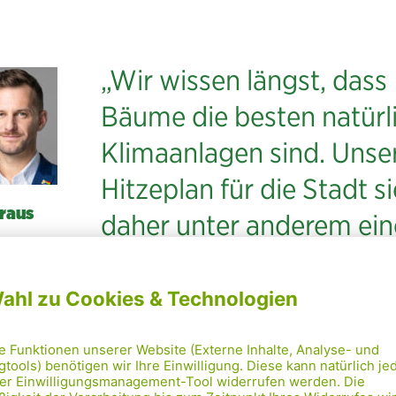
„Wir wissen längst, dass
Bäume die besten natürl
Klimaanlagen sind. Unse
Hitzeplan für die Stadt s
raus
daher unter anderem ein
sitzender,
Baumoffensive, aber auc
 für
aukultur
dringend benötigte
rpolitik
Renaturierung des
Wienflusses vor.“