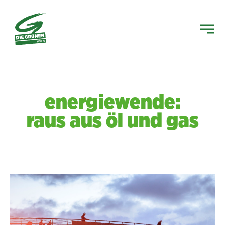
energiewende:
raus aus öl und gas